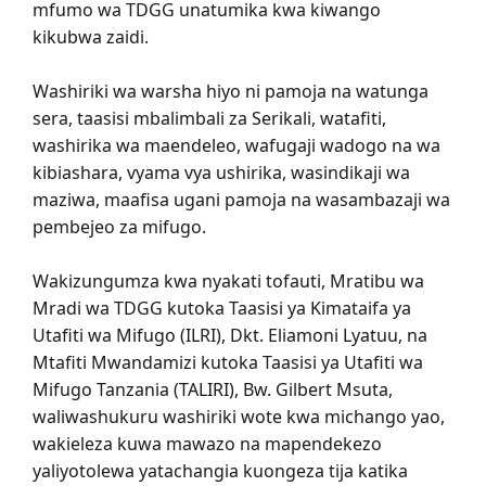
mfumo wa TDGG unatumika kwa kiwango
kikubwa zaidi.
Washiriki wa warsha hiyo ni pamoja na watunga
sera, taasisi mbalimbali za Serikali, watafiti,
washirika wa maendeleo, wafugaji wadogo na wa
kibiashara, vyama vya ushirika, wasindikaji wa
maziwa, maafisa ugani pamoja na wasambazaji wa
pembejeo za mifugo.
Wakizungumza kwa nyakati tofauti, Mratibu wa
Mradi wa TDGG kutoka Taasisi ya Kimataifa ya
Utafiti wa Mifugo (ILRI), Dkt. Eliamoni Lyatuu, na
Mtafiti Mwandamizi kutoka Taasisi ya Utafiti wa
Mifugo Tanzania (TALIRI), Bw. Gilbert Msuta,
waliwashukuru washiriki wote kwa michango yao,
wakieleza kuwa mawazo na mapendekezo
yaliyotolewa yatachangia kuongeza tija katika