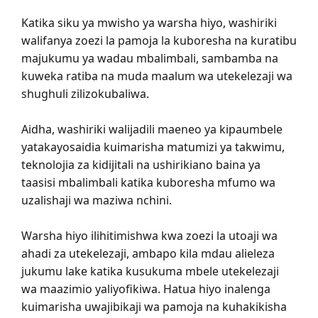
Katika siku ya mwisho ya warsha hiyo, washiriki
walifanya zoezi la pamoja la kuboresha na kuratibu
majukumu ya wadau mbalimbali, sambamba na
kuweka ratiba na muda maalum wa utekelezaji wa
shughuli zilizokubaliwa.
Aidha, washiriki walijadili maeneo ya kipaumbele
yatakayosaidia kuimarisha matumizi ya takwimu,
teknolojia za kidijitali na ushirikiano baina ya
taasisi mbalimbali katika kuboresha mfumo wa
uzalishaji wa maziwa nchini.
Warsha hiyo ilihitimishwa kwa zoezi la utoaji wa
ahadi za utekelezaji, ambapo kila mdau alieleza
jukumu lake katika kusukuma mbele utekelezaji
wa maazimio yaliyofikiwa. Hatua hiyo inalenga
kuimarisha uwajibikaji wa pamoja na kuhakikisha