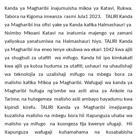
Kanda ya Magharibi inajumuisha mikoa ya Katavi, Rukwa,
Tabora na Kigoma imeanza rasmi Jula1 2023. TALIRI Kanda
ya Magharibi ina ofisi yake ya Kanda katika Halmashauri ya
Nsimbo Mkoani Katavi na inatumia majengo ya zamani
yaliyokua yanatumiwa na Halmashauri hiyo. TALIRI Kanda
ya Magharibi ina eneo lenye ukubwa wa ekari 1042 kwa ajili
ya shughuli za utafiti wa mifugo. Kanda hii ipo kimkakati
kwa ajili ya kutoa huduma za utafiti, ushauri na uhaulishaji
wa teknolojia za uzalishaji mifugo na mbegu bora za
malisho katika Mikoa ya Magharibi. Wafugaji wa kanda ya
Magharibi hufuga ng’ombe wa asili aina ya Ankole na
Tarime, na hutegemea malisho asili ambayo hayadumu kwa
kipindi kirefu. TALIRI Kanda ya Magharibi imejipanga
kuzalisha malisho na mbegu bora hii itapunguza uhaba wa
malisho ya mifugo na kuongeza tija kwenye ufugaji. Hii
itapunguza wafugaji kuhamahama na kusababisha