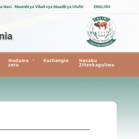
na Nasi
Maombi ya Vibali vya Maadili ya Utafiti
ENGLISH
nia
Huduma
Kuchangia
Hesabu
zetu
Zilizokaguliwa