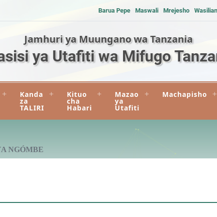
Barua Pepe
Maswali
Mrejesho
Wasilia
Jamhuri ya Muungano wa Tanzania
asisi ya Utafiti wa Mifugo Tanza
Kanda
Kituo
Mazao
Machapisho
za
cha
ya
TALIRI
Habari
Utafiti
YA NGÓMBE