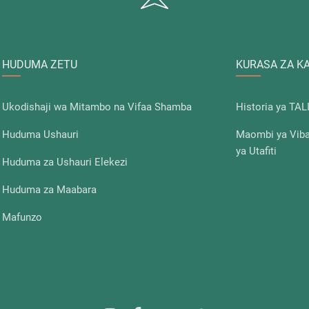
HUDUMA ZETU
KURASA ZA K
Ukodishaji wa Mitambo na Vifaa Shamba
Historia ya TAL
Huduma Ushauri
Maombi ya Vibal
ya Utafiti
Huduma za Ushauri Elekezi
Huduma za Maabara
Mafunzo