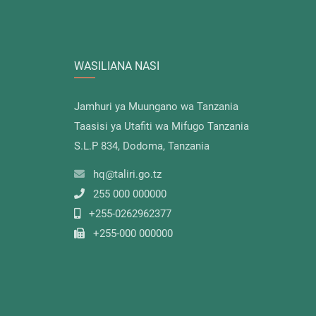
WASILIANA NASI
Jamhuri ya Muungano wa Tanzania
Taasisi ya Utafiti wa Mifugo Tanzania
S.L.P 834, Dodoma, Tanzania
hq@taliri.go.tz
255 000 000000
+255-0262962377
+255-000 000000