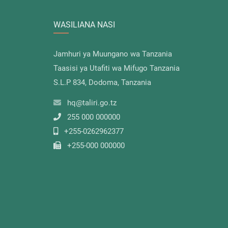
WASILIANA NASI
Jamhuri ya Muungano wa Tanzania
Taasisi ya Utafiti wa Mifugo Tanzania
S.L.P 834, Dodoma, Tanzania
hq@taliri.go.tz
255 000 000000
+255-0262962377
+255-000 000000