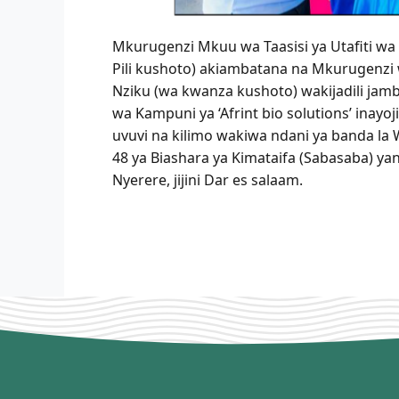
Mkurugenzi Mkuu wa Taasisi ya Utafiti wa 
Pili kushoto) akiambatana na Mkurugenzi 
Nziku (wa kwanza kushoto) wakijadili jamb
wa Kampuni ya ‘Afrint bio solutions’ inayoj
uvuvi na kilimo wakiwa ndani ya banda la
48 ya Biashara ya Kimataifa (Sabasaba) yan
Nyerere, jijini Dar es salaam.