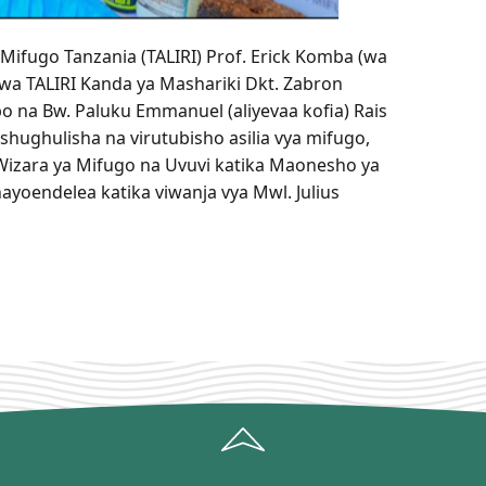
Mifugo Tanzania (TALIRI) Prof. Erick Komba (wa
wa TALIRI Kanda ya Mashariki Dkt. Zabron
o na Bw. Paluku Emmanuel (aliyevaa kofia) Rais
ishughulisha na virutubisho asilia vya mifugo,
 Wizara ya Mifugo na Uvuvi katika Maonesho ya
ayoendelea katika viwanja vya Mwl. Julius