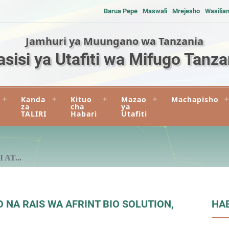
Barua Pepe
Maswali
Mrejesho
Wasilia
Jamhuri ya Muungano wa Tanzania
asisi ya Utafiti wa Mifugo Tanza
Kanda
Kituo
Mazao
Machapisho
za
cha
ya
TALIRI
Habari
Utafiti
AT...
 NA RAIS WA AFRINT BIO SOLUTION,
HA