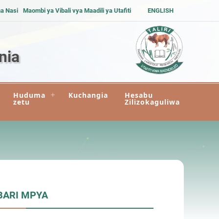
na Nasi
Maombi ya Vibali vya Maadili ya Utafiti
ENGLISH
nia
Huduma
Kuchangia
Hesabu
zetu
Zilizokaguliwa
BARI MPYA