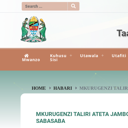
Ta
Kuhusu
Utawala
Utafiti
Mwanzo
Sisi
HOME
HABARI
MKURUGENZI TALIRI 
MKURUGENZI TALIRI ATETA JAMBO
SABASABA