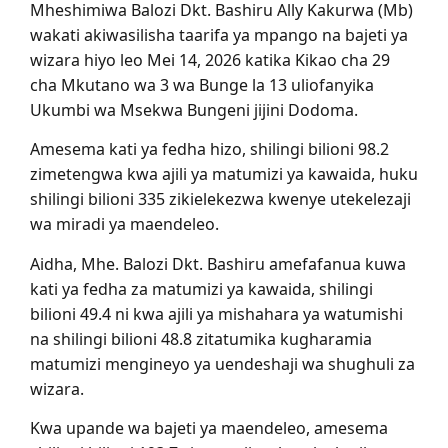
Mheshimiwa Balozi Dkt. Bashiru Ally Kakurwa (Mb)
wakati akiwasilisha taarifa ya mpango na bajeti ya
wizara hiyo leo Mei 14, 2026 katika Kikao cha 29
cha Mkutano wa 3 wa Bunge la 13 uliofanyika
Ukumbi wa Msekwa Bungeni jijini Dodoma.
Amesema kati ya fedha hizo, shilingi bilioni 98.2
zimetengwa kwa ajili ya matumizi ya kawaida, huku
shilingi bilioni 335 zikielekezwa kwenye utekelezaji
wa miradi ya maendeleo.
Aidha, Mhe. Balozi Dkt. Bashiru amefafanua kuwa
kati ya fedha za matumizi ya kawaida, shilingi
bilioni 49.4 ni kwa ajili ya mishahara ya watumishi
na shilingi bilioni 48.8 zitatumika kugharamia
matumizi mengineyo ya uendeshaji wa shughuli za
wizara.
Kwa upande wa bajeti ya maendeleo, amesema